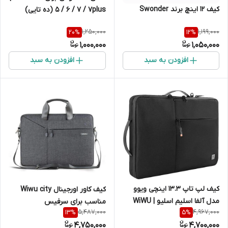
کیف 12 اینچ برند Swonder
5 / 6 / 7 / 7plus (ده تایی)
1,250,000
1,199,000
20
%
12
%
1,000,000
1,050,000
افزودن به سبد
افزودن به سبد
کیف لپ تاپ 13.3 اینچی ویوو
کیف کاور اورجینال Wiwu city
مدل آلفا اسلیم اسلیو | WiWU
مناسب برای سرفیس
5,487,000
4,967,000
13
%
5
%
Alpha slim sleeve 13.3 inch
4,750,000
4,700,000