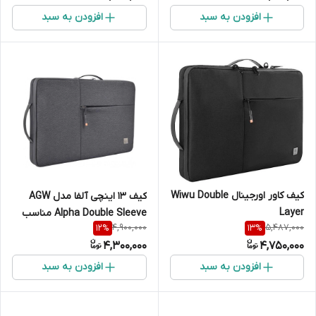
افزودن به سبد
افزودن به سبد
کیف کاور اورجینال Wiwu Double
کیف 13 اینچی آلفا مدل AGW
Layer
Alpha Double Sleeve مناسب
4,900,000
5,487,000
12
%
13
%
برای سرفیس
4,300,000
4,750,000
افزودن به سبد
افزودن به سبد