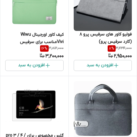
فولیو کاور های سرفیس پرو 8
کیف کاور اورجینال Wiwu
(گارد سرفیس پرو)
Viviمناسب برای سرفیس
3,812,000
3,234,000
16
%
8
%
3,200,000
2,950,000
افزودن به سبد
افزودن به سبد
گلس مخصوص برای pro 3 / 4 /