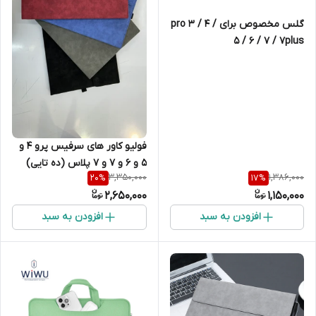
گلس مخصوص برای pro 3 / 4 /
5 / 6 / 7 / 7plus
فولیو کاور های سرفیس پرو 4 و
5 و 6 و 7 و 7 پلاس (ده تایی)
3,350,000
1,386,000
20
%
17
%
2,650,000
1,150,000
افزودن به سبد
افزودن به سبد