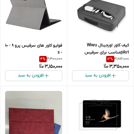
کیف کاور اورجینال Wiwu
فولیو کاور های سرفیس پرو 9 - 10
pilotمناسب برای سرفیس
- 11
3,300,000
3,812,000
4
%
12
%
3,150,000
3,350,000
افزودن به سبد
افزودن به سبد