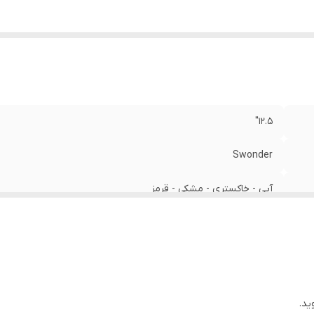
12.5"
Swonder
آبی - خاکستری - مشکی - قرمز
نو
ید.