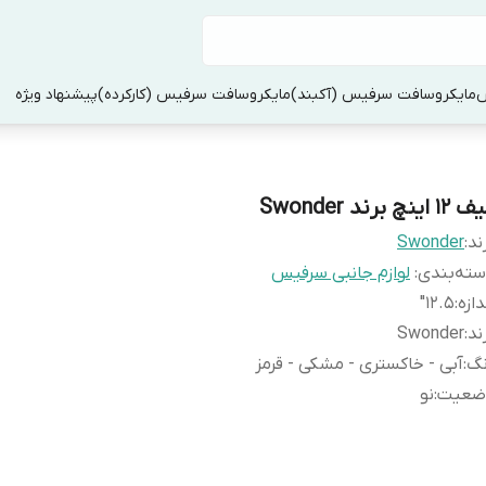
س
مایکروسافت سرفیس (آکبند)
مایکروسافت سرفیس (کارکرده)
پیشنهاد ویژه
1 اینچ برند Swonder
ند:
Swonder
ته‌بندی
:
لوازم جانبی سرفیس
دازه
:
12.5"
ند
:
Swonder
نگ
:
آبی - خاکستری - مشکی - قرمز
ضعیت
:
نو