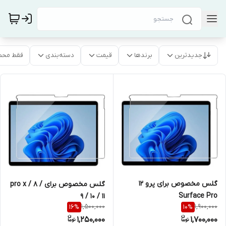
جدیدترین
برندها
قیمت
دسته‌بندی
فقط محص
گلس مخصوص برای پرو 12
گلس مخصوص برای pro x / 8 /
Surface Pro
9 / 10 / 11
1,500,000
1,900,000
16
%
10
%
1,250,000
1,700,000