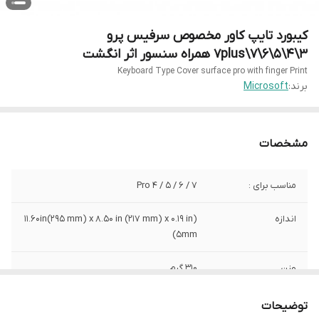
کیبورد تایپ کاور مخصوص سرفیس پرو
3\4\5\6\7\7plus همراه سنسور اثر انگشت
Keyboard Type Cover surface pro with finger Print
برند:
Microsoft
مشخصات
مناسب برای :
Pro 4 / 5 / 6 / 7
اندازه
(11.60in(295 mm) x 8.50 in (217 mm) x 0.19 in
(5mm
وزن
310 گرم
نور پس زمینه :
دارد
توضیحات