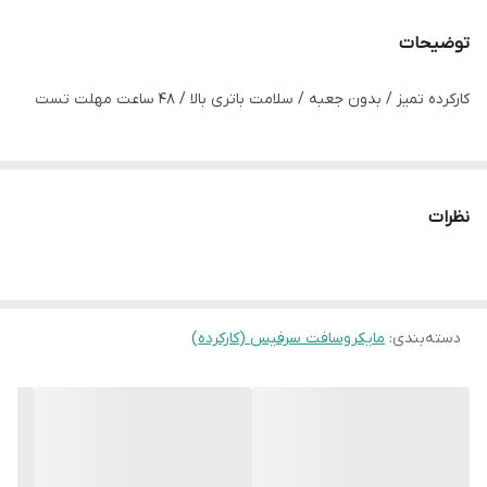
سایر توضیحات
قابلیت تعویض حافظه دارد
حافظه داخلی
توضیحات
گرافیک
intel HD 4gb
کارکرده تمیز / بدون جعبه / سلامت باتری بالا / 48 ساعت مهلت تست
اندازه
12.3”
باتری
95%
نظرات
رنگ
پلاتینی
وضعیت
کارکرده تمیز
دسته‌بندی
:
مایکروسافت سرفیس (کارکرده)