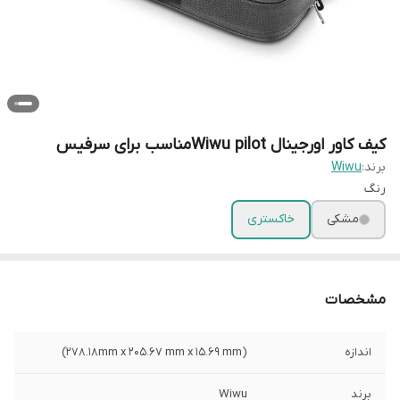
کیف کاور اورجینال Wiwu pilotمناسب برای سرفیس
برند:
Wiwu
رنگ
مشکی
خاکستری
مشخصات
اندازه
(278.18mm x 205.67 mm x 15.69 mm)
برند
Wiwu