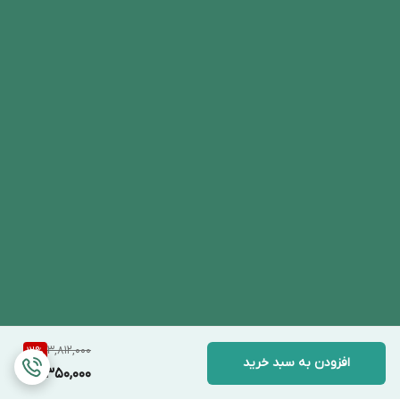
3,812,000
12
%
افزودن به سبد خرید
3,350,000