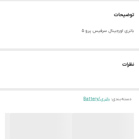
کیفیت
اورجینال
توضیحات
وزن
148 گرم
باتری اورجینال سرفیس پرو 5
نظرات
دسته‌بندی
:
باتری/Battery