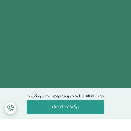
جهت اطلاع از قیمت و موجودی تماس بگیرید.
05137637180