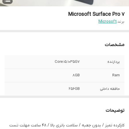
Microsoft Surface Pro 7
برند:
Microsoft
مشخصات
پردازنده
Core i5 1035G7
8GB
Ram
حافظه داخلی
256GB
گرافیک
intel HD 4gb
توضیحات
اندازه
12.3”
کارکرده تمیز / بدون جعبه / سلامت باتری بالا / 48 ساعت مهلت تست