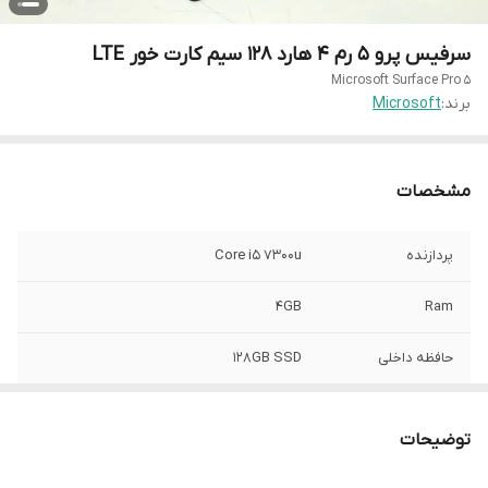
سرفیس پرو 5 رم 4 هارد 128 سیم کارت خور LTE
Microsoft Surface Pro 5
برند:
Microsoft
مشخصات
پردازنده
Core i5 7300u
4GB
Ram
حافظه داخلی
128GB SSD
گرافیک
intel HD 4gb
توضیحات
اندازه
12.3