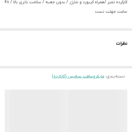
کارکرده تمیز /همراه کیبورد و شارژر / بدون جعبه / سلامت باتری بالا / 48
باتری
80%
ساعت مهلت تست
وضعیت
کارکرده تمیز
رنگ
پلاتینی
نظرات
اقلام همراه
کیبورد و شارژر
دسته‌بندی
:
مایکروسافت سرفیس (کارکرده)