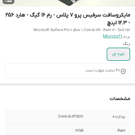
مایکروسافت سرفیس پرو 7 پلاس - رم 16 گیگ - هارد 256
- 12.3 اینچ
Microsoft Surface Pro 7 plus \ Core I5 11th - Ram 16 - Ssd 256
برند:
Microsoft
رنگ
نقره ای
48 ساعت مهلت تست
مشخصات
پردازنده
Core i5 1135G7
16GB
Ram