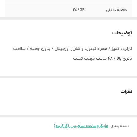
حافظه داخلی
256GB
گرافیک
intel IRIS Plus up to 8gb
توضیحات
اندازه
12.3”
کارکرده تمیز / همراه کیبورد و شارژر اورجینال / بدون جعبه / سلامت
کیفیت صفحه
2K IPS
باتری بالا / 48 ساعت مهلت تست
نمایش
باتری
90%
رنگ
پلاتینی
نظرات
وضعیت
کارکرده تمیز
اقلام همراه
کیبورد و آداپتور اورجینال
دسته‌بندی
:
مایکروسافت سرفیس (کارکرده)