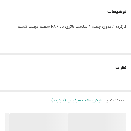
گرافیک
RTX 3050 TI 4GB
توضیحات
اندازه
14
کارکرده / بدون جعبه / سلامت باتری بالا / 48 ساعت مهلت تست
باتری
98%
رنگ
نقره ای
وضعیت
کارکرده بسیارتمیز
نظرات
دسته‌بندی
:
مایکروسافت سرفیس (کارکرده)