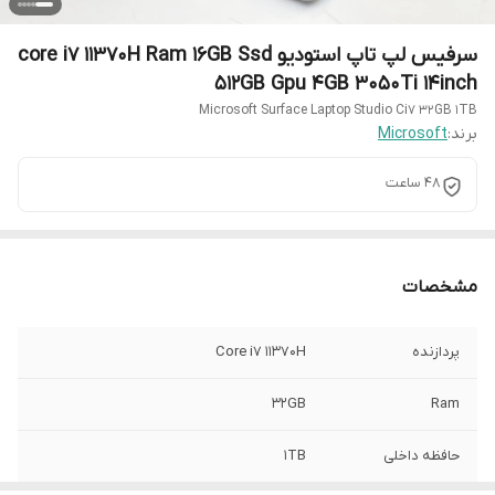
سرفیس لپ تاپ استودیو core i7 11370H Ram 16GB Ssd
512GB Gpu 4GB 3050Ti 14inch
Microsoft Surface Laptop Studio Ci7 32GB 1TB
برند:
Microsoft
48 ساعت
مشخصات
پردازنده
Core i7 11370H
32GB
Ram
حافظه داخلی
1TB