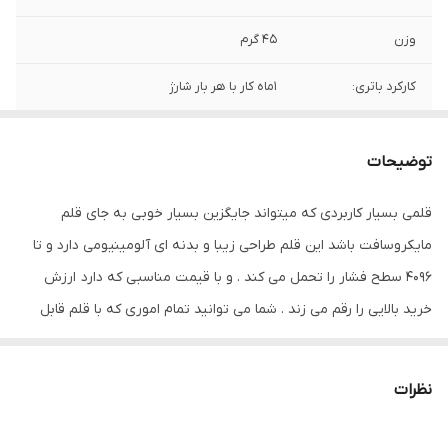
وزن
45 گرم
کارکرد باتری:
1ماه کار با هر بار شارژ
محتوای داخل جعبه:
دفترچه راهنما - کابل شارژ USB - یک عدد نوک
اضافه
توضیحات
قلمی بسیار کاربردی که میتواند جایگزین بسیار خوبی به جای قلم
مایکروسافت باشد این قلم طراحی زیبا و بدنه ای آلومینیومی دارد و تا
4096 سطح فشار را تحمل می کند . و با قیمت مناسبی که دارد ارزش
خرید بالایی را رقم می زند . شما می توانید تمام اموری که با قلم قابل
انجام می باشد از جمله نوشتن ، طراحی ، ویرایش و … را با خیال راحت با
این قلم انجام دهید.
نظرات