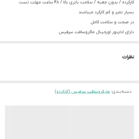
کارکرده / بدون جعبه / سلامت باتری بالا / 48 ساعت مهلت تست
باتری
95%
بسیار تمیز و کم کارکرد میباشند
رنگ
نقره ای
در صحت و سلامت کامل
دارای اداپتور اورجینال ماکروسافت سرفیس
وضعیت
کارکرده تمیز
بدنه تمیز بدون خش
نظرات
دسته‌بندی
:
مایکروسافت سرفیس (کارکرده)