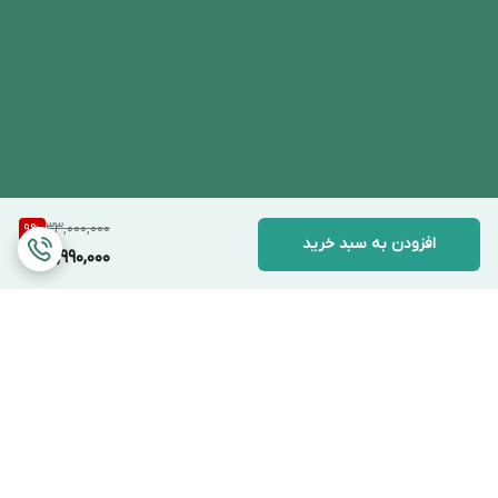
33,000,000
9
%
افزودن به سبد خرید
29,990,000
برگشت به بالا