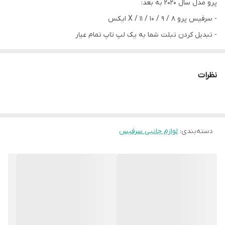
پرو مدل سال 2020 به بعد:
- سرفیس پرو 8 / 9 / 10 / 11 / X ایکس
- تبدیل کردن تبلت شما به یک لپ تاپ تمام عیار
- بالاترین سطح تکنولوژی مکانیزم کلید های جزیره ای ، تایپی سریع و
بی‌صدا
نظرات
- با روشنایی پس زمینه کلیدها برای کار در محیط های تاریک
- ماوس لمسی تاچپد Trackpad وسیع و بسیار دقیق و حساس با
پشتیبانی از لمس 5 انگشت همزمان برای حرکات چند انگشتی
دسته‌بندی
:
لوازم جانبی سرفیس
- از جنس بادوام پارچه لوکس آلکانتارا Alcantara
- دارای محفظه مخصوص نگهداری و شارژر وایرلس قلم های Slim Pen