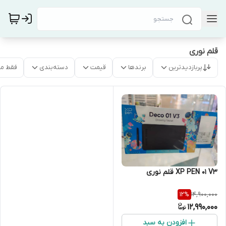
قلم نوری
پربازدیدترین
برندها
قیمت
دسته‌بندی
فقط م
XP PEN 01 V3 قلم نوری
14,900,000
12
%
12,990,000
افزودن به سبد