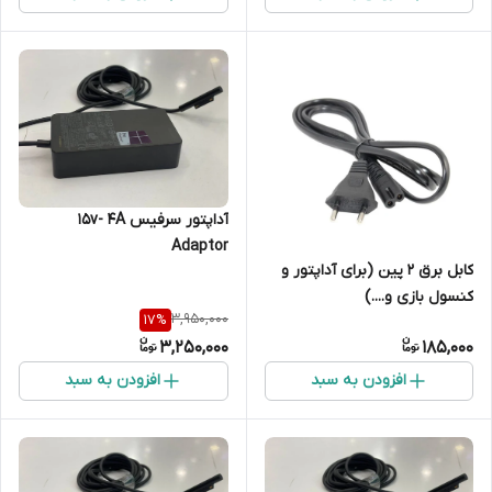
آداپتور سرفیس 15v- 4A
Adaptor
کابل برق 2 پین (برای آداپتور و
کنسول بازی و....)
3,950,000
17
%
3,250,000
185,000
افزودن به سبد
افزودن به سبد