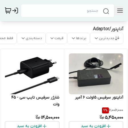
آداپتور/Adaptor
جدیدترین
برندها
قیمت
دسته‌بندی
فقط محص
آداپتور سرفیس 15ولت 6 آمپر
شارژر سرفیس تایپ سی - 45
وات
6,006,000
9
%
14,500,000
5,450,000
افزودن به سبد
افزودن به سبد