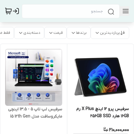
پربازدیدترین
برندها
قیمت
دسته‌بندی
فقط م
سرفیس پرو 12 اینچ X Plus رم
سرفیس لپ تاپ 5 - 13.5 اینچی
16GB هارد 256GB SSD
مایکروسافت مدل i5 12th Gen
مایکروسافت کوپایلت Surface
210,000,000
Pro 12